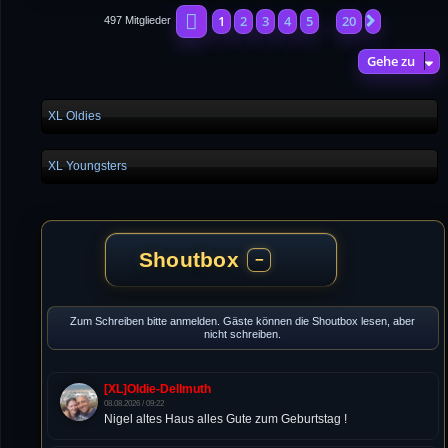
Seite
1
von
20
1
2
3
4
5
20
Nächste
497 Mitglieder
…
Gehe zu
XL Oldies
XL Youngsters
Shoutbox
−
Zum Schreiben bitte anmelden. Gäste können die Shoutbox lesen, aber
nicht schreiben.
[XL]Oldie-Dellmuth
08.08.2026 / 09:22
Nigel altes Haus alles Gute zum Geburtstag !