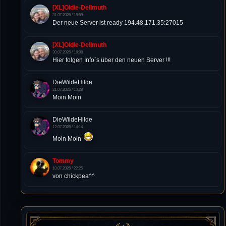
[XL]Oldie-Dellmuth
31.07.2026 / 18:59
Der neue Server ist ready 194.48.171.35:27015
[XL]Oldie-Dellmuth
30.07.2026 / 16:08
Hier folgen Info´s über den neuen Server !!!
DieWildeHilde
21.07.2026 / 10:28
Moin Moin
DieWildeHilde
12.07.2026 / 14:14
Moin Moin
Tommy
10.07.2026 / 22:25
von chickpea^^
Tommy
10.07.2026 / 22:25
Letzte Aktivität:
27. Dez 2023, 22:48