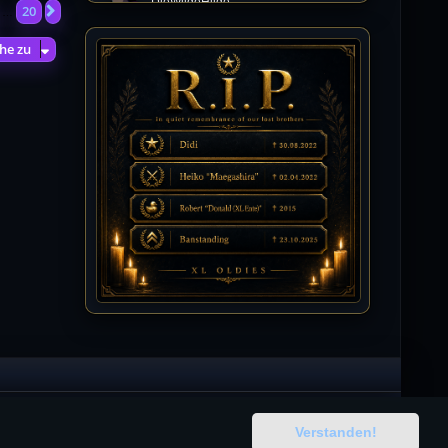
DieWildeHilde
20
Nächste
…
10.07.2026 / 12:48
Happy Birthday Chickpea
he zu
DieWildeHilde
10.07.2026 / 10:08
Hallo meine Lieben!
Isimiyaki
10.07.2026 / 00:34
Alles gute chickpea
Mojochilla
02.07.2026 / 15:53
Was geht aaaaaaaaaaaab
[XL]Oldie-Dellmuth
01.07.2026 / 14:09
Wartungsarbeiten zwischen 12 - 13
Uhr am Freitag !!!
Verstanden!