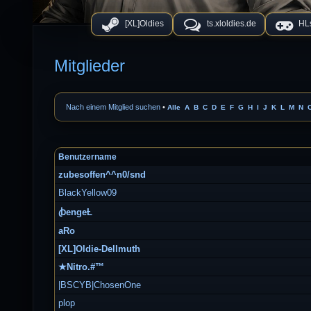
[XL]Oldies
ts.xloldies.de
HLs
Mitglieder
Nach einem Mitglied suchen
•
Alle
A
B
C
D
E
F
G
H
I
J
K
L
M
N
Benutzername
zubesoffen^^n0/snd
BlackYellow09
ꞗengeȽ
aRo
[XL]Oldie-Dellmuth
★Nitro.#™
|BSCYB|ChosenOne
plop