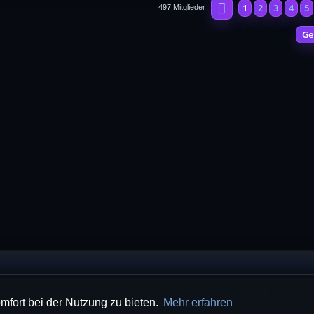
Seite
1
von
20
1
2
3
4
5
497 Mitglieder
Ge
Impressum
|
Datenschutz
|
Nutzungsbedingungen
|
Alle Cookies löschen
|
Anmelden
mfort bei der Nutzung zu bieten.
Mehr erfahren