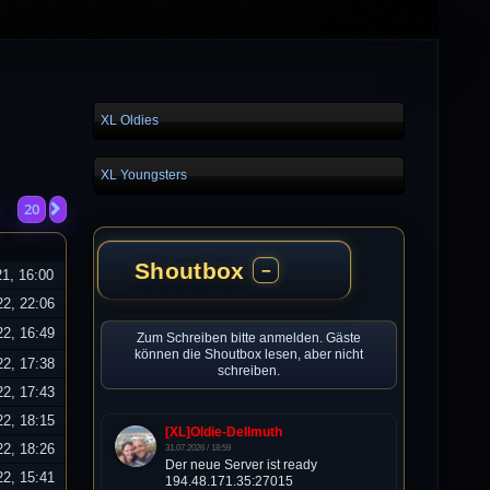
XL Oldies
XL Youngsters
20
Nächste
…
Shoutbox
−
21, 16:00
22, 22:06
22, 16:49
Zum Schreiben bitte anmelden. Gäste
können die Shoutbox lesen, aber nicht
22, 17:38
schreiben.
22, 17:43
22, 18:15
[XL]Oldie-Dellmuth
22, 18:26
31.07.2026 / 18:59
Der neue Server ist ready
22, 15:41
194.48.171.35:27015