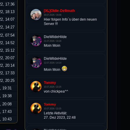
22, 17:36
[XL]Oldie-Dellmuth
22, 18:13
30.07.2026 / 16:08
22, 14:07
Hier folgen Info´s über den neuen
Server !!!
22, 14:27
22, 07:54
DieWildeHilde
21.07.2026 / 10:28
22, 14:52
Moin Moin
22, 15:12
22, 20:07
DieWildeHilde
12.07.2026 / 14:14
22, 20:14
Moin Moin
22, 17:33
22, 20:25
Tommy
10.07.2026 / 22:25
, 19:31
von chickpea^^
, 19:38
, 20:08
Tommy
10.07.2026 / 22:25
, 17:43
Letzte Aktivität:
27. Dez 2023, 22:48
, 10:43