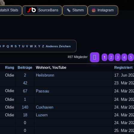
tatsX Stats
SourceBans
Stamm
Instagram
O
P
Q
R
S
T
U
V
W
X
Y
Z
Anderes Zeichen
Seite
1
von
20
1
2
3
4
5
497 Mitglieder
Rang
Beiträge
Wohnort, YouTube
Registriert
Oldie
2
Heilsbronn
17. Jun 20
42
23. Mär 20
Oldie
67
Passau
24. Mär 20
Oldie
1
24. Mär 20
Oldie
140
Cuxhaven
24. Mär 20
Oldie
18
Luzern
24. Mär 20
0
24. Mär 20
0
25. Mär 20