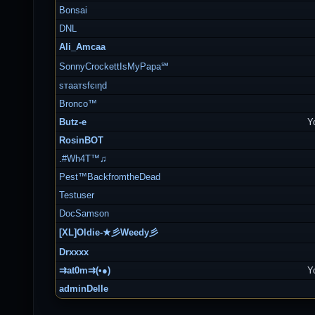
Bonsai
DNL
Ali_Amcaa
SonnyCrockettIsMyPapa℠
ѕтaaтѕfєιηd
Bronco™
Butz-e
Y
RosinBOT
.#Wh4T™♫
Pest™BackfromtheDead
Testuser
DocSamson
[XL]Oldie-★彡Weedy彡
Drxxxx
⇉at0m⇉(•●)
Y
adminDelle