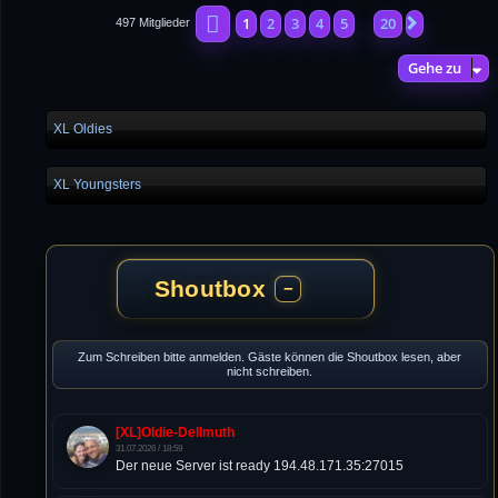
Seite
1
von
20
1
2
3
4
5
20
Nächste
497 Mitglieder
…
Gehe zu
XL Oldies
XL Youngsters
Shoutbox
−
Zum Schreiben bitte anmelden. Gäste können die Shoutbox lesen, aber
nicht schreiben.
[XL]Oldie-Dellmuth
31.07.2026 / 18:59
Der neue Server ist ready 194.48.171.35:27015