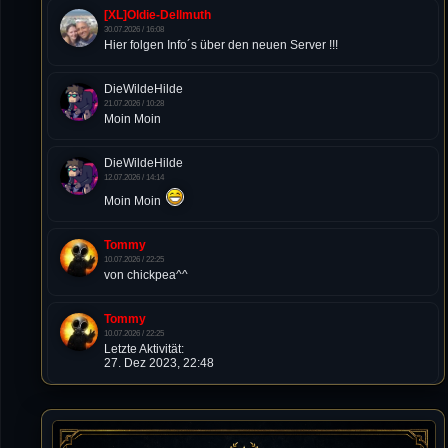
[XL]Oldie-Dellmuth
30.07.2026 / 16:08
Hier folgen Info´s über den neuen Server !!!
DieWildeHilde
21.07.2026 / 10:28
Moin Moin
DieWildeHilde
12.07.2026 / 14:14
Moin Moin
Tommy
10.07.2026 / 22:25
von chickpea^^
Tommy
10.07.2026 / 22:25
Letzte Aktivität:
27. Dez 2023, 22:48
DieWildeHilde
10.07.2026 / 12:48
Happy Birthday Chickpea