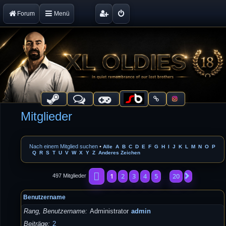
Forum
Menü
Mitglieder
Nach einem Mitglied suchen
•
Alle
A
B
C
D
E
F
G
H
I
J
K
L
M
N
O
P
Q
R
S
T
U
V
W
X
Y
Z
Anderes Zeichen
Seite
1
von
20
1
2
3
4
5
20
Nächste
497 Mitglieder
…
Benutzername
Rang, Benutzername
Administrator
admin
Beiträge
2