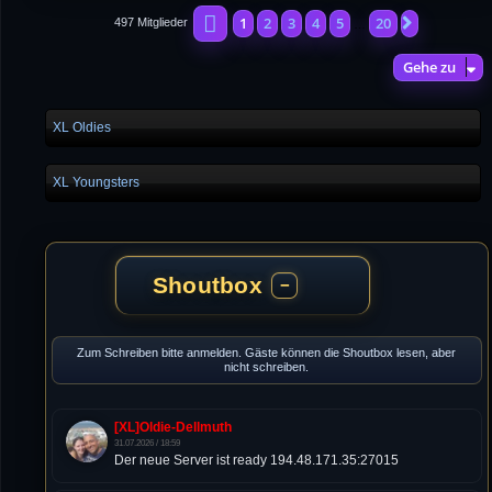
Seite
1
von
20
1
2
3
4
5
20
Nächste
497 Mitglieder
…
Gehe zu
XL Oldies
XL Youngsters
Shoutbox
−
Zum Schreiben bitte anmelden. Gäste können die Shoutbox lesen, aber
nicht schreiben.
[XL]Oldie-Dellmuth
31.07.2026 / 18:59
Der neue Server ist ready 194.48.171.35:27015