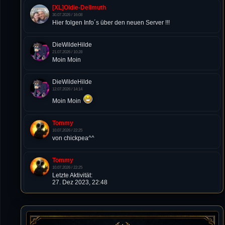
[XL]Oldie-Dellmuth
30.07.2026 / 16:08
Hier folgen Info´s über den neuen Server !!!
DieWildeHilde
21.07.2026 / 10:28
Moin Moin
DieWildeHilde
12.07.2026 / 14:14
Moin Moin
Tommy
10.07.2026 / 22:25
von chickpea^^
Tommy
10.07.2026 / 22:25
Letzte Aktivität:
27. Dez 2023, 22:48
DieWildeHilde
10.07.2026 / 12:48
Happy Birthday Chickpea