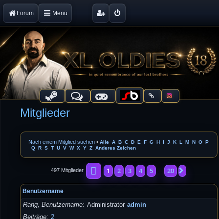
Forum
Menü
Mitglieder
Nach einem Mitglied suchen
•
Alle
A
B
C
D
E
F
G
H
I
J
K
L
M
N
O
P
Q
R
S
T
U
V
W
X
Y
Z
Anderes Zeichen
Seite
1
von
20
1
2
3
4
5
20
Nächste
497 Mitglieder
…
Benutzername
Rang, Benutzername
Administrator
admin
Beiträge
2