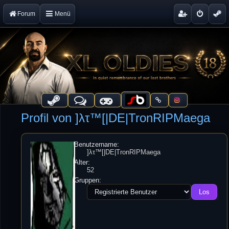
Forum
Menü
Profil von ]λτ™[|DE|TronRIPMaega
Benutzername:
]λτ™[|DE|TronRIPMaega
Alter:
52
Gruppen: