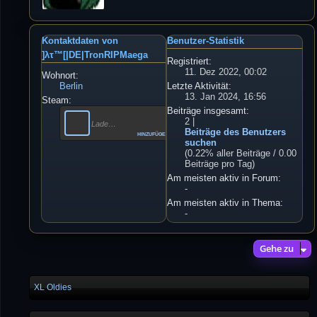
Kontaktdaten von
Benutzer-Statistik
]λτ™[|DE|TronRIPMaega
Registriert:
11. Dez 2022, 00:02
Wohnort:
Berlin
Letzte Aktivität:
13. Jan 2024, 16:56
Steam:
Beiträge insgesamt:
2 |
Lade…
Beiträge des Benutzers
hinzufügen
suchen
(0.22% aller Beiträge / 0.00
Beiträge pro Tag)
Am meisten aktiv in Forum:
-
Am meisten aktiv in Thema:
-
Gehe zu
XL Oldies