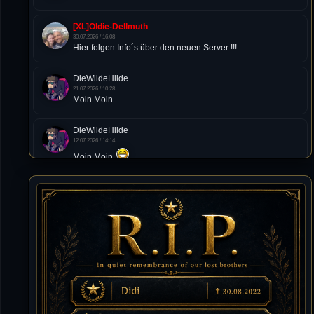
[XL]Oldie-Dellmuth
30.07.2026 / 16:08
Hier folgen Info´s über den neuen Server !!!
DieWildeHilde
21.07.2026 / 10:28
Moin Moin
DieWildeHilde
12.07.2026 / 14:14
Moin Moin
Tommy
10.07.2026 / 22:25
von chickpea^^
Tommy
10.07.2026 / 22:25
Letzte Aktivität:
27. Dez 2023, 22:48
DieWildeHilde
10.07.2026 / 12:48