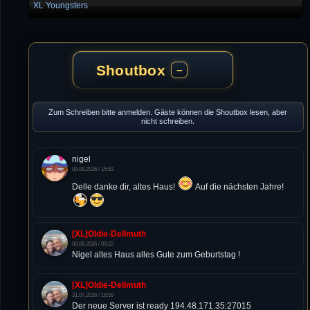
XL Youngsters
Shoutbox
−
Zum Schreiben bitte anmelden. Gäste können die Shoutbox lesen, aber
nicht schreiben.
nigel
09.08.2026 / 15:53
Delle danke dir, altes Haus!
Auf die nächsten Jahre!
[XL]Oldie-Dellmuth
08.08.2026 / 09:22
Nigel altes Haus alles Gute zum Geburtstag !
[XL]Oldie-Dellmuth
31.07.2026 / 18:59
Der neue Server ist ready 194.48.171.35:27015