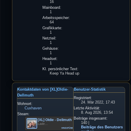
16
Mainboard:
1
Arbeitsspeicher:
64
Grafikkarte:
1
Netzteil:
1
Gehäuse:
1
Headset:
1
Kl. persönlicher Text:
Keep Ya Head up
Kontaktdaten von [XL]Oldie-
Benutzer-Statistik
Dellmuth
Registriert:
24. Mär 2022, 17:43
Wohnort:
Cuxhaven
Letzte Aktivität:
8. Aug 2026, 13:54
Steam:
Beiträge insgesamt:
[XL] Oldie - Dellmuth
140 |
Lade…
Beiträge des Benutzers
hinzufügen