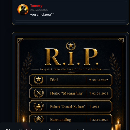
Tommy
10.07.2026 / 22:25
von chickpea^^
Tommy
10.07.2026 / 22:25
Letzte Aktivität:
27. Dez 2023, 22:48
DieWildeHilde
10.07.2026 / 12:48
Happy Birthday Chickpea
DieWildeHilde
10.07.2026 / 10:08
Hallo meine Lieben!
Isimiyaki
10.07.2026 / 00:34
Alles gute chickpea
Mojochilla
02.07.2026 / 15:53