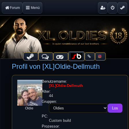
Forum
Menü
Profil von [XL]Oldie-Dellmuth
Benutzername:
[XL]Oldie-Dellmuth
Alter:
44
Gruppen:
Oldie
PC:
Custom build
Prozessor: