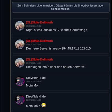
Zum Schreiben bitte anmelden. Gäste können die Shoutbox lesen, aber
nicht schreiben.
[XL]Oldie-Dellmuth
08.08.2026 / 09:22
Nigel altes Haus alles Gute zum Geburtstag !
[XL]Oldie-Dellmuth
31.07.2026 / 18:59
Der neue Server ist ready 194.48.171.35:27015
[XL]Oldie-Dellmuth
30.07.2026 / 16:08
Hier folgen Info´s über den neuen Server !!!
DieWildeHilde
21.07.2026 / 10:28
Moin Moin
DieWildeHilde
12.07.2026 / 14:14
Moin Moin