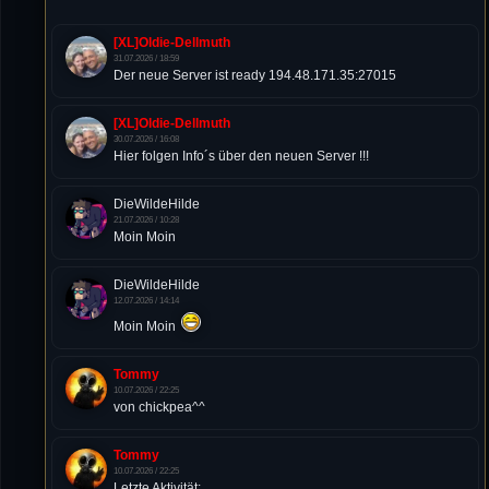
[XL]Oldie-Dellmuth
31.07.2026 / 18:59
Der neue Server ist ready 194.48.171.35:27015
[XL]Oldie-Dellmuth
30.07.2026 / 16:08
Hier folgen Info´s über den neuen Server !!!
DieWildeHilde
21.07.2026 / 10:28
Moin Moin
DieWildeHilde
12.07.2026 / 14:14
Moin Moin
Tommy
10.07.2026 / 22:25
von chickpea^^
Tommy
10.07.2026 / 22:25
Letzte Aktivität: