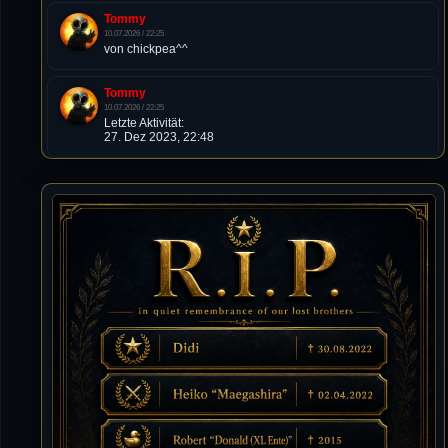
Tommy
10.07.2026 / 22:25
von chickpea^^
Tommy
10.07.2026 / 22:25
Letzte Aktivität:
27. Dez 2023, 22:48
DieWildeHilde
10.07.2026 / 12:48
Happy Birthday Chickpea
DieWildeHilde
10.07.2026 / 10:08
Hallo meine Lieben!
Isimiyaki
10.07.2026 / 00:34
Alles gute chickpea
Mojochilla
02.07.2026 / 15:53