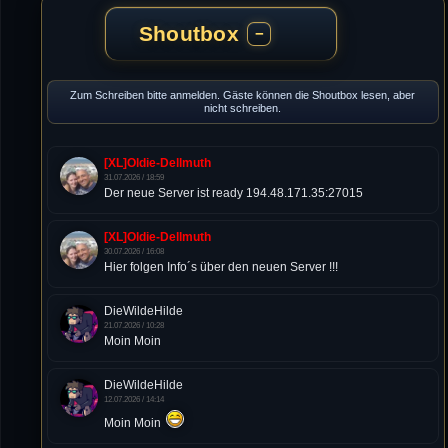
Shoutbox
−
Zum Schreiben bitte anmelden. Gäste können die Shoutbox lesen, aber
nicht schreiben.
[XL]Oldie-Dellmuth
31.07.2026 / 18:59
Der neue Server ist ready 194.48.171.35:27015
[XL]Oldie-Dellmuth
30.07.2026 / 16:08
Hier folgen Info´s über den neuen Server !!!
DieWildeHilde
21.07.2026 / 10:28
Moin Moin
DieWildeHilde
12.07.2026 / 14:14
Moin Moin