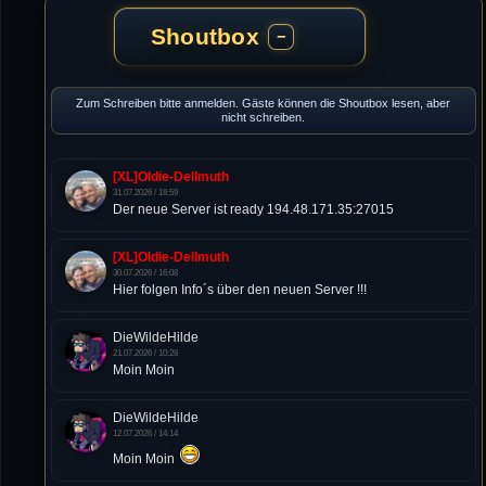
Shoutbox
−
Zum Schreiben bitte anmelden. Gäste können die Shoutbox lesen, aber
nicht schreiben.
[XL]Oldie-Dellmuth
31.07.2026 / 18:59
Der neue Server ist ready 194.48.171.35:27015
[XL]Oldie-Dellmuth
30.07.2026 / 16:08
Hier folgen Info´s über den neuen Server !!!
DieWildeHilde
21.07.2026 / 10:28
Moin Moin
DieWildeHilde
12.07.2026 / 14:14
Moin Moin