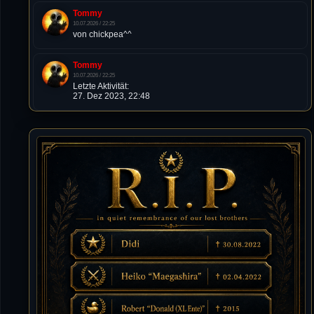
Tommy
10.07.2026 / 22:25
von chickpea^^
Tommy
10.07.2026 / 22:25
Letzte Aktivität:
27. Dez 2023, 22:48
DieWildeHilde
10.07.2026 / 12:48
Happy Birthday Chickpea
DieWildeHilde
10.07.2026 / 10:08
Hallo meine Lieben!
Isimiyaki
10.07.2026 / 00:34
Alles gute chickpea
Mojochilla
02.07.2026 / 15:53