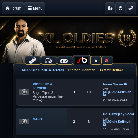
Forum
Menü
[XL] Oldies Public Bereich
Themen
Beiträge
Letzter Beitrag
Webseite &
Neuer Server IP
Technik
von
3
10
[XL]Oldie-Dellmuth
Bugs, Tipps &
Verbesserungen hier
N
rein =)
9. Apr 2025, 20:13
e
u
e
s
t
Re: Gameplay Cheater
e
News
von
r
3
6
[XL]Oldie-Dellmuth
B
e
N
i
14. Jun 2025, 09:26
e
t
u
r
e