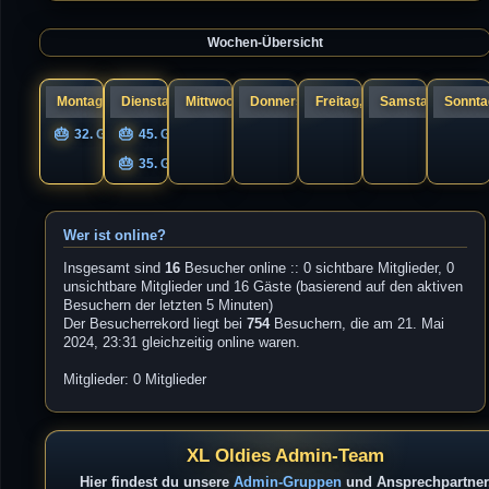
a
s
g
t
e
Wochen-Übersicht
r
B
e
i
t
r
Montag, 10.
Dienstag, 11.
Mittwoch, 12.
Donnerstag, 13.
Freitag, 14.
Samstag, 15.
Sonntag
a
g
32. Geburtstag UNIQS
45. Geburtstag Guandi
35. Geburtstag s1cK.
Wer ist online?
Insgesamt sind
16
Besucher online :: 0 sichtbare Mitglieder, 0
unsichtbare Mitglieder und 16 Gäste (basierend auf den aktiven
Besuchern der letzten 5 Minuten)
Der Besucherrekord liegt bei
754
Besuchern, die am 21. Mai
2024, 23:31 gleichzeitig online waren.
Mitglieder: 0 Mitglieder
XL Oldies Admin-Team
Hier findest du unsere
Admin-Gruppen
und Ansprechpartner