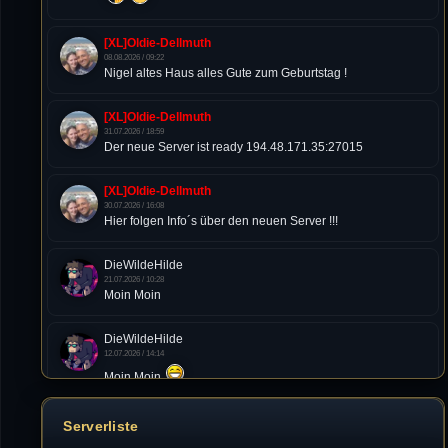
[XL]Oldie-Dellmuth
08.08.2026 / 09:22
Nigel altes Haus alles Gute zum Geburtstag !
[XL]Oldie-Dellmuth
31.07.2026 / 18:59
Der neue Server ist ready 194.48.171.35:27015
[XL]Oldie-Dellmuth
30.07.2026 / 16:08
Hier folgen Info´s über den neuen Server !!!
DieWildeHilde
21.07.2026 / 10:28
Moin Moin
DieWildeHilde
12.07.2026 / 14:14
Moin Moin
Tommy
Serverliste
10.07.2026 / 22:25