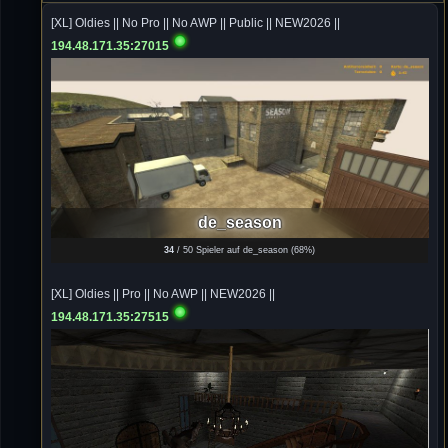
von chickpea^^
[XL] Oldies || No Pro || No AWP || Public || NEW2026 ||
194.48.171.35:27015
Tommy
10.07.2026 / 22:25
Letzte Aktivität:
27. Dez 2023, 22:48
DieWildeHilde
10.07.2026 / 12:48
Happy Birthday Chickpea
DieWildeHilde
de_season
10.07.2026 / 10:08
34
/ 50 Spieler auf de_season (
68%
)
Hallo meine Lieben!
[XL] Oldies || Pro || No AWP || NEW2026 ||
Isimiyaki
10.07.2026 / 00:34
194.48.171.35:27515
Alles gute chickpea
Mojochilla
02.07.2026 / 15:53
Was geht aaaaaaaaaaaab