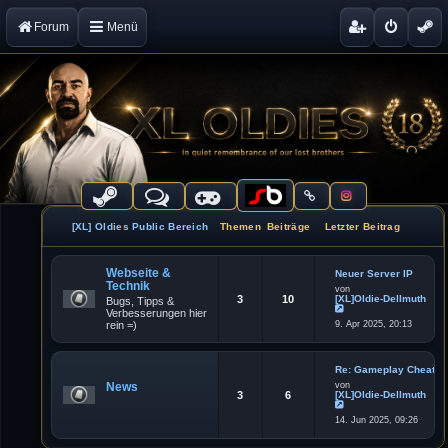
Forum
Menü
[XL] Oldies Public Bereich
Themen
Beiträge
Letzter Beitrag
Webseite &
Neuer Server IP
Technik
von
3
10
[XL]Oldie-Dellmuth
Bugs, Tipps &
Verbesserungen hier
N
rein =)
9. Apr 2025, 20:13
e
u
e
s
t
Re: Gameplay Cheater
e
News
von
r
3
6
[XL]Oldie-Dellmuth
B
e
N
i
14. Jun 2025, 09:26
e
t
u
r
e