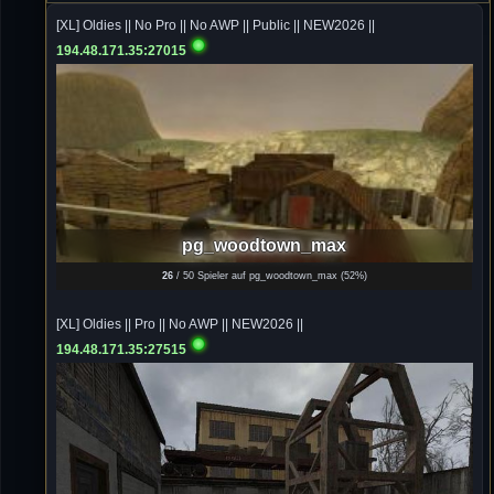
von chickpea^^
[XL] Oldies || No Pro || No AWP || Public || NEW2026 ||
194.48.171.35:27015
Tommy
10.07.2026 / 22:25
Letzte Aktivität:
27. Dez 2023, 22:48
DieWildeHilde
10.07.2026 / 12:48
Happy Birthday Chickpea
DieWildeHilde
pg_woodtown_max
10.07.2026 / 10:08
26
/ 50 Spieler auf pg_woodtown_max (
52%
)
Hallo meine Lieben!
[XL] Oldies || Pro || No AWP || NEW2026 ||
Isimiyaki
10.07.2026 / 00:34
194.48.171.35:27515
Alles gute chickpea
Mojochilla
02.07.2026 / 15:53
Was geht aaaaaaaaaaaab