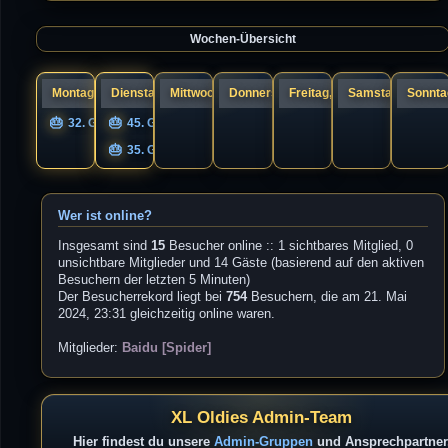
a
s
g
t
e
Wochen-Übersicht
r
B
e
i
t
r
Montag, 10.
Dienstag, 11.
Mittwoch, 12.
Donnerstag, 13.
Freitag, 14.
Samstag, 15.
Sonntag
a
g
32. Geburtstag UNIQS
45. Geburtstag Guandi
35. Geburtstag s1cK.
Wer ist online?
Insgesamt sind
15
Besucher online :: 1 sichtbares Mitglied, 0
unsichtbare Mitglieder und 14 Gäste (basierend auf den aktiven
Besuchern der letzten 5 Minuten)
Der Besucherrekord liegt bei
754
Besuchern, die am 21. Mai
2024, 23:31 gleichzeitig online waren.
Mitglieder:
Baidu [Spider]
XL Oldies Admin-Team
Hier findest du unsere
Admin-Gruppen
und Ansprechpartner