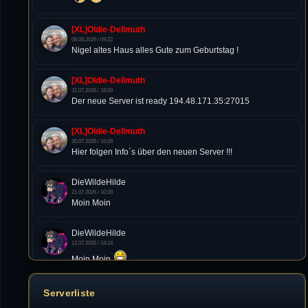
[XL]Oldie-Dellmuth
08.08.2026 / 09:22
Nigel altes Haus alles Gute zum Geburtstag !
[XL]Oldie-Dellmuth
31.07.2026 / 18:59
Der neue Server ist ready 194.48.171.35:27015
[XL]Oldie-Dellmuth
30.07.2026 / 16:08
Hier folgen Info´s über den neuen Server !!!
DieWildeHilde
21.07.2026 / 10:28
Moin Moin
DieWildeHilde
12.07.2026 / 14:14
Moin Moin
Tommy
Serverliste
10.07.2026 / 22:25