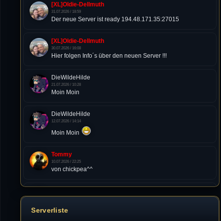
[XL]Oldie-Dellmuth
31.07.2026 / 18:59
Der neue Server ist ready 194.48.171.35:27015
[XL]Oldie-Dellmuth
30.07.2026 / 16:08
Hier folgen Info´s über den neuen Server !!!
DieWildeHilde
21.07.2026 / 10:28
Moin Moin
DieWildeHilde
12.07.2026 / 14:14
Moin Moin
Tommy
10.07.2026 / 22:25
von chickpea^^
Tommy
10.07.2026 / 22:25
Letzte Aktivität:
Serverliste
27. Dez 2023, 22:48