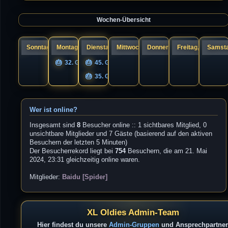
a
s
g
t
e
Wochen-Übersicht
r
B
e
i
t
r
Sonntag, 09.
Montag, 10.
Dienstag, 11.
Mittwoch, 12.
Donnerstag, 13.
Freitag, 14.
Samsta
a
g
32. Geburtstag UNIQS
45. Geburtstag Guandi
35. Geburtstag s1cK.
Wer ist online?
Insgesamt sind
8
Besucher online :: 1 sichtbares Mitglied, 0
unsichtbare Mitglieder und 7 Gäste (basierend auf den aktiven
Besuchern der letzten 5 Minuten)
Der Besucherrekord liegt bei
754
Besuchern, die am 21. Mai
2024, 23:31 gleichzeitig online waren.
Mitglieder:
Baidu [Spider]
XL Oldies Admin-Team
Hier findest du unsere
Admin-Gruppen
und Ansprechpartner