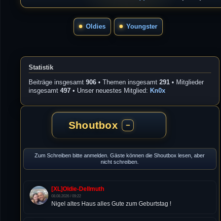
Oldies
Youngster
Statistik
Beiträge insgesamt
906
• Themen insgesamt
291
• Mitglieder
insgesamt
497
• Unser neuestes Mitglied:
Kn0x
Shoutbox
−
Zum Schreiben bitte anmelden. Gäste können die Shoutbox lesen, aber
nicht schreiben.
[XL]Oldie-Dellmuth
08.08.2026 / 09:22
Nigel altes Haus alles Gute zum Geburtstag !