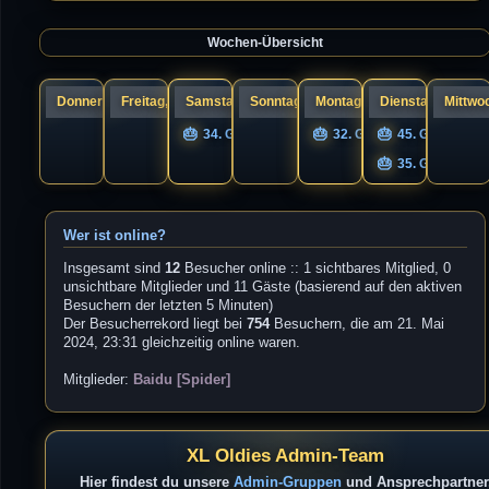
a
s
g
t
e
Wochen-Übersicht
r
B
e
i
t
r
Donnerstag, 06.
Freitag, 07.
Samstag, 08.
Sonntag, 09.
Montag, 10.
Dienstag, 11.
Mittwoc
a
g
34. Geburtstag nigel
32. Geburtstag UNIQS
45. Geburtsta
35. Geburtstag
Wer ist online?
Insgesamt sind
12
Besucher online :: 1 sichtbares Mitglied, 0
unsichtbare Mitglieder und 11 Gäste (basierend auf den aktiven
Besuchern der letzten 5 Minuten)
Der Besucherrekord liegt bei
754
Besuchern, die am 21. Mai
2024, 23:31 gleichzeitig online waren.
Mitglieder:
Baidu [Spider]
XL Oldies Admin-Team
Hier findest du unsere
Admin-Gruppen
und Ansprechpartner