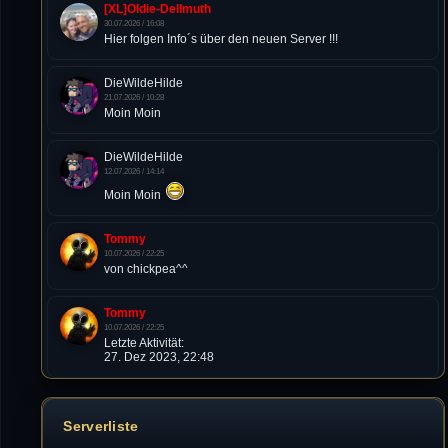
[XL]Oldie-Dellmuth
30.07.2026 / 16:08
Hier folgen Info´s über den neuen Server !!!
DieWildeHilde
21.07.2026 / 10:28
Moin Moin
DieWildeHilde
12.07.2026 / 14:14
Moin Moin
Tommy
10.07.2026 / 22:25
von chickpea^^
Tommy
10.07.2026 / 22:25
Letzte Aktivität:
27. Dez 2023, 22:48
DieWildeHilde
10.07.2026 / 12:48
Serverliste
Happy Birthday Chickpea