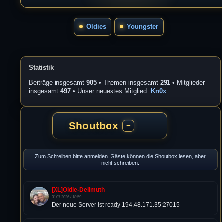
Oldies
Youngster
Statistik
Beiträge insgesamt
905
• Themen insgesamt
291
• Mitglieder
insgesamt
497
• Unser neuestes Mitglied:
Kn0x
Shoutbox
−
Zum Schreiben bitte anmelden. Gäste können die Shoutbox lesen, aber
nicht schreiben.
[XL]Oldie-Dellmuth
31.07.2026 / 18:59
Der neue Server ist ready 194.48.171.35:27015