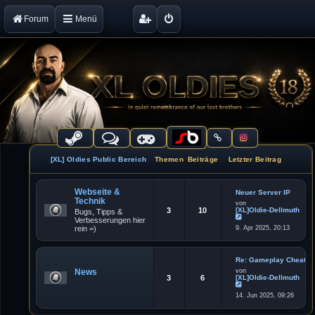
Forum
Menü
[XL] Oldies Public Bereich
Themen
Beiträge
Letzter Beitrag
Webseite &
Neuer Server IP
Technik
von
3
10
[XL]Oldie-Dellmuth
Bugs, Tipps &
Verbesserungen hier
N
rein =)
9. Apr 2025, 20:13
e
u
e
s
t
Re: Gameplay Cheater
e
News
von
r
3
6
[XL]Oldie-Dellmuth
B
e
N
i
14. Jun 2025, 09:26
e
t
u
r
e