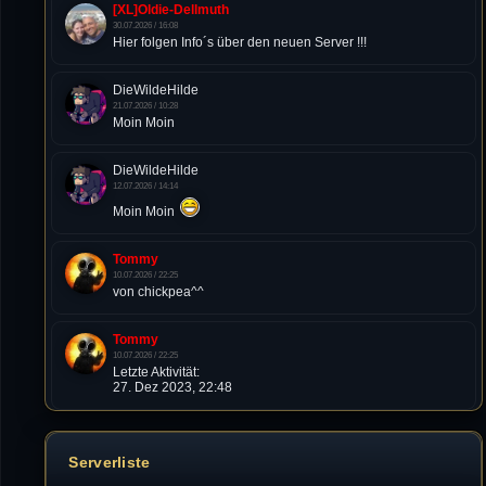
[XL]Oldie-Dellmuth
30.07.2026 / 16:08
Hier folgen Info´s über den neuen Server !!!
DieWildeHilde
21.07.2026 / 10:28
Moin Moin
DieWildeHilde
12.07.2026 / 14:14
Moin Moin
Tommy
10.07.2026 / 22:25
von chickpea^^
Tommy
10.07.2026 / 22:25
Letzte Aktivität:
27. Dez 2023, 22:48
DieWildeHilde
10.07.2026 / 12:48
Serverliste
Happy Birthday Chickpea