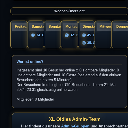
a
s
g
t
e
Wochen-Übersicht
r
B
e
i
t
r
Freitag, 07.
Samstag, 08.
Sonntag, 09.
Montag, 10.
Dienstag, 11.
Mittwoch, 12.
Donner
a
g
34. Geburtstag nigel
32. Geburtstag UNIQS
45. Geburtstag Guandi
35. Geburtstag s1cK.
Wer ist online?
Insgesamt sind
10
Besucher online :: 0 sichtbare Mitglieder, 0
unsichtbare Mitglieder und 10 Gäste (basierend auf den aktiven
Besuchern der letzten 5 Minuten)
Der Besucherrekord liegt bei
754
Besuchern, die am 21. Mai
2024, 23:31 gleichzeitig online waren.
Mitglieder: 0 Mitglieder
XL Oldies Admin-Team
Hier findest du unsere
Admin-Gruppen
und Ansprechpartner