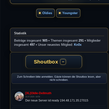
Oldies
Youngster
Statistik
Beiträge insgesamt
905
• Themen insgesamt
291
• Mitglieder
insgesamt
497
• Unser neuestes Mitglied:
Kn0x
Shoutbox
−
Zum Schreiben bitte anmelden. Gäste können die Shoutbox lesen, aber
nicht schreiben.
[XL]Oldie-Dellmuth
31.07.2026 / 18:59
Der neue Server ist ready 194.48.171.35:27015