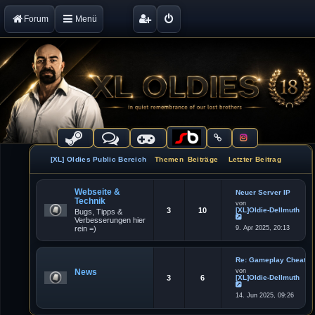
Forum
Menü
[XL] Oldies Public Bereich
Themen
Beiträge
Letzter Beitrag
Webseite &
Neuer Server IP
Technik
von
3
10
[XL]Oldie-Dellmuth
Bugs, Tipps &
Verbesserungen hier
N
rein =)
9. Apr 2025, 20:13
e
u
e
s
t
Re: Gameplay Cheater
e
News
von
r
3
6
[XL]Oldie-Dellmuth
B
e
N
i
14. Jun 2025, 09:26
e
t
u
r
e